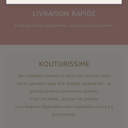
LIVRAISON RAPIDE
Produits livrés rapidement : sous 3 à 5 jours ouvrés.
KOUTURISSIME
Des créations tendres & rétro chic pour les tout-
petits, pensées pour être aimées aujourd'hui... et
précieusement conservées demain.
Pour les petits... et pour les grands.
Les créations disponibles sont expédiées sous 3 à 5
jours ouvrés.